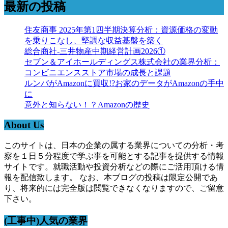
最新の投稿
住友商事 2025年第1四半期決算分析：資源価格の変動
を乗りこなし、堅調な収益基盤を築く
総合商社-三井物産中期経営計画2026①
セブン＆アイホールディングス株式会社の業界分析：
コンビニエンスストア市場の成長と課題
ルンバがAmazonに買収!?お家のデータがAmazonの手中
に
意外と知らない！？Amazonの歴史
About Us
このサイトは、日本の企業の属する業界についての分析・考
察を１日５分程度で学ぶ事を可能とする記事を提供する情報
サイトです。就職活動や投資分析などの際にご活用頂ける情
報を配信致します。 なお、本ブログの投稿は限定公開であ
り、将来的には完全版は閲覧できなくなりますので、ご留意
下さい。
(工事中)人気の業界