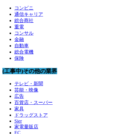
コンビニ
通信キャリア
総合商社
重電
コンサル
金融
自動車
総合電機
保険
(工事中)その他の業界
テレビ・新聞
芸能・映像
広告
百貨店・スーパー
家具
ドラッグストア
Sier
家電量販店
EC