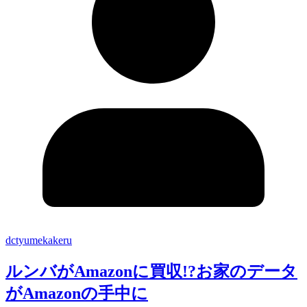
dctyumekakeru
ルンバがAmazonに買収!?お家のデータ
がAmazonの手中に