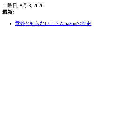
コ
土曜日, 8月 8, 2026
ン
最新:
テ
意外と知らない！？Amazonの歴史
ン
住友商事 2025年第1四半期決算分析：資源価格の変動
ツ
を乗りこなし、堅調な収益基盤を築く
へ
総合商社-三井物産中期経営計画2026①
ス
セブン＆アイホールディングス株式会社の業界分析：
キ
コンビニエンスストア市場の成長と課題
ッ
ルンバがAmazonに買収!?お家のデータがAmazonの手中
プ
に