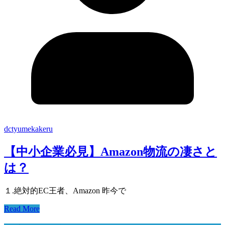
dctyumekakeru
【中小企業必見】Amazon物流の凄さと
は？
１.絶対的EC王者、Amazon 昨今で
Read More