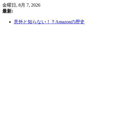
コ
金曜日, 8月 7, 2026
ン
最新:
テ
意外と知らない！？Amazonの歴史
ン
住友商事 2025年第1四半期決算分析：資源価格の変動
ツ
を乗りこなし、堅調な収益基盤を築く
へ
総合商社-三井物産中期経営計画2026①
ス
セブン＆アイホールディングス株式会社の業界分析：
キ
コンビニエンスストア市場の成長と課題
ッ
ルンバがAmazonに買収!?お家のデータがAmazonの手中
プ
に