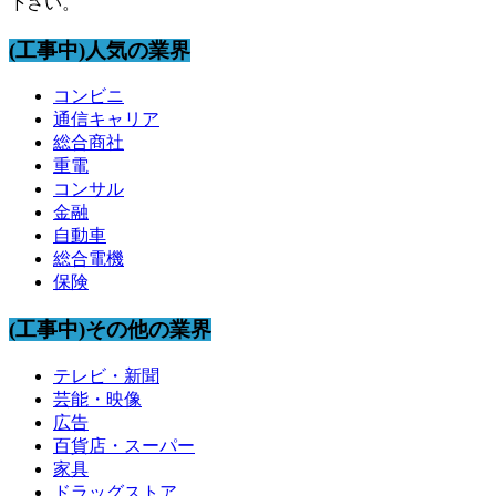
下さい。
(工事中)人気の業界
コンビニ
通信キャリア
総合商社
重電
コンサル
金融
自動車
総合電機
保険
(工事中)その他の業界
テレビ・新聞
芸能・映像
広告
百貨店・スーパー
家具
ドラッグストア