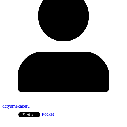
dctyumekakeru
Pocket