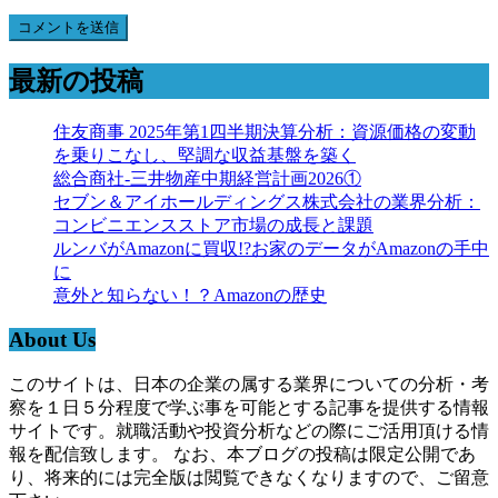
最新の投稿
住友商事 2025年第1四半期決算分析：資源価格の変動
を乗りこなし、堅調な収益基盤を築く
総合商社-三井物産中期経営計画2026①
セブン＆アイホールディングス株式会社の業界分析：
コンビニエンスストア市場の成長と課題
ルンバがAmazonに買収!?お家のデータがAmazonの手中
に
意外と知らない！？Amazonの歴史
About Us
このサイトは、日本の企業の属する業界についての分析・考
察を１日５分程度で学ぶ事を可能とする記事を提供する情報
サイトです。就職活動や投資分析などの際にご活用頂ける情
報を配信致します。 なお、本ブログの投稿は限定公開であ
り、将来的には完全版は閲覧できなくなりますので、ご留意