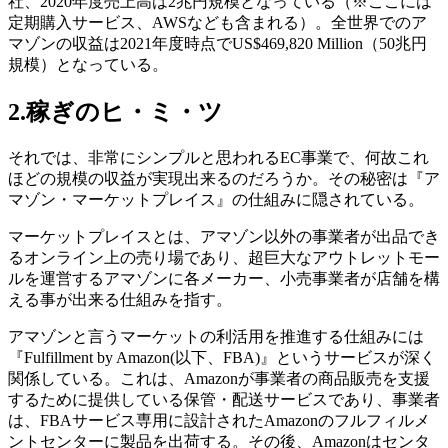
社、2020年度売上高は2兆円規模となっている（※ここには
定期購入サービス、AWSなども含まれる）。全世界でのア
マゾンの収益は2021年度時点でUS$469,820 Million（50兆円
規模）となっている。
2.稼ぎのヒ・ミ・ツ
それでは、非常にシンプルと思われるEC事業で、何故これ
ほどの規模の収益が実現出来るのだろうか。その秘密は『ア
マゾン・マーケットプレイス』の仕組みに隠されている。
マーケットプレイスとは、アマゾン以外の事業者が出品でき
るオンライン上の売り場であり、超巨大なアウトレットモー
ルを運営するアマゾンに各メーカー、小売事業者が店舗を構
える事が出来る仕組みを指す。
アマゾンと言うマーケットの利活用を推進する仕組みには
『Fulfillment by Amazon(以下、FBA)』というサービスが深く
関係している。これは、Amazonが事業者の商品販売を支援
するために提供している保管・配送サービスであり、事業者
は、FBAサービス専用に設計されたAmazonのフルフィルメ
ントセンターに製品を出荷する。その後、Amazonはセンタ