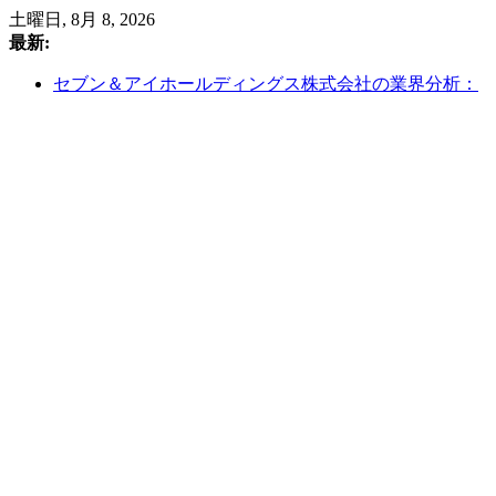
コ
土曜日, 8月 8, 2026
ン
最新:
テ
セブン＆アイホールディングス株式会社の業界分析：
ン
コンビニエンスストア市場の成長と課題
ツ
ルンバがAmazonに買収!?お家のデータがAmazonの手中
へ
に
ス
意外と知らない！？Amazonの歴史
キ
住友商事 2025年第1四半期決算分析：資源価格の変動
ッ
を乗りこなし、堅調な収益基盤を築く
プ
総合商社-三井物産中期経営計画2026①