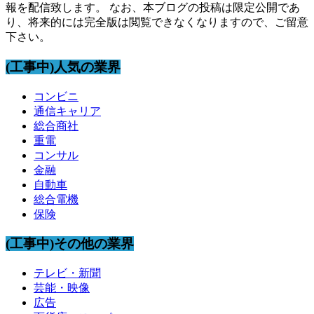
報を配信致します。 なお、本ブログの投稿は限定公開であ
り、将来的には完全版は閲覧できなくなりますので、ご留意
下さい。
(工事中)人気の業界
コンビニ
通信キャリア
総合商社
重電
コンサル
金融
自動車
総合電機
保険
(工事中)その他の業界
テレビ・新聞
芸能・映像
広告