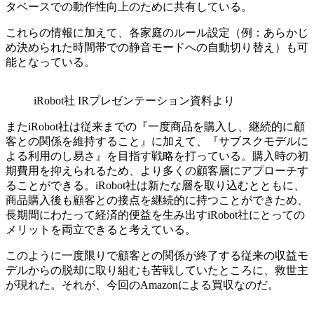
タベースでの動作性向上のために共有している。
これらの情報に加えて、各家庭のルール設定（例：あらかじ
め決められた時間帯での静音モードへの自動切り替え）も可
能となっている。
iRobot社 IRプレゼンテーション資料より
またiRobot社は従来までの『一度商品を購入し、継続的に顧
客との関係を維持すること』に加えて、『サブスクモデルに
よる利用のし易さ』を目指す戦略を打っている。購入時の初
期費用を抑えられるため、より多くの顧客層にアプローチす
ることができる。iRobot社は新たな層を取り込むとともに、
商品購入後も顧客との接点を継続的に持つことができため、
長期間にわたって経済的便益を生み出すiRobot社にとっての
メリットを両立できると考えている。
このように一度限りで顧客との関係が終了する従来の収益モ
デルからの脱却に取り組むも苦戦していたところに、救世主
が現れた。それが、今回のAmazonによる買収なのだ。