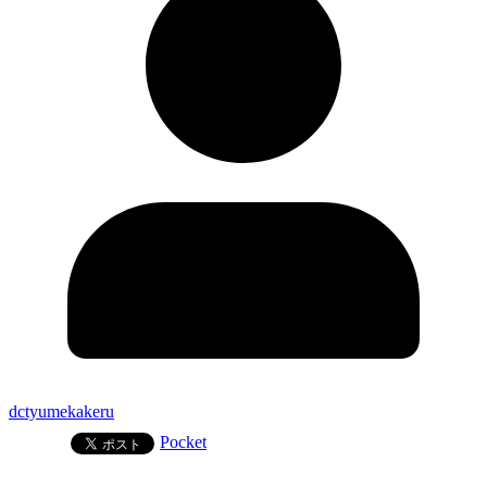
dctyumekakeru
Pocket