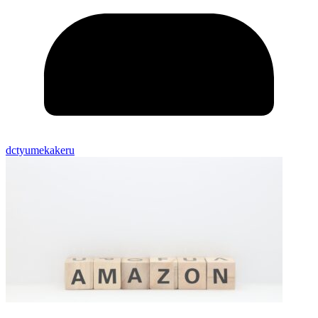
dctyumekakeru