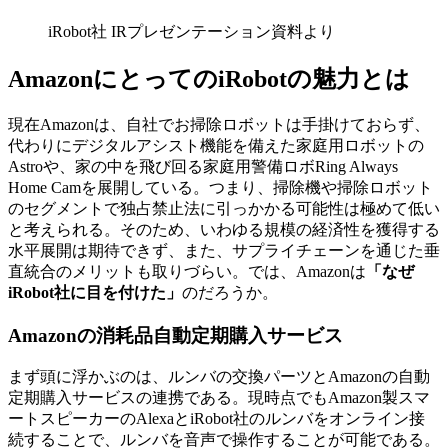
iRobot社 IRプレゼンテーション資料より
AmazonにとってのiRobotの魅力とは
現在Amazonは、自社でお掃除ロボットは手掛けておらず、
代わりにデジタルアシスト機能を備えた家庭用ロボットの
Astroや、家の中を飛び回る家庭用警備ロボRing Always
Home Camを展開している。つまり、掃除機や掃除ロボット
のセグメントで独占禁止法に引っかかる可能性は極めて低い
と考えられる。そのため、いわゆる規模の経済性を獲得する
水平展開は期待できず、また、サプライチェーンを通じた垂
直統合のメリットも取りづらい。では、Amazonは
「なぜ
iRobot社に目を付けた」
のだろうか。
Amazonの消耗品自動定期購入サービス
まず頭に浮かぶのは、ルンバの交換パーツとAmazonの自動
定期購入サービスの連携である。現時点でもAmazon製スマ
ートスピーカーのAlexaとiRobot社のルンバをオンライン接
続することで、ルンバを音声で操作することが可能である。