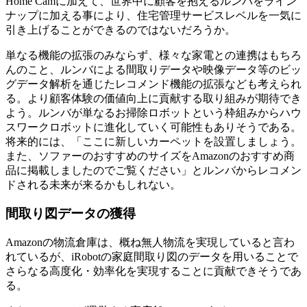
Home Camに加えて、世界中に顧客を抱えるルンバをライン
ナップに加える事により、住宅管理サービスレベルを一気に
引き上げることができるのではないだろうか。
単なる機能の拡張のみならず、様々な家電との連携はもちろ
んのこと、ルンバによる間取りデータや映像データ等のビッ
グデータ解析を通じたレコメンド機能の拡張なども考えられ
る。より顧客体験の価値向上に貢献する取り組みが期待でき
よう。ルンバが単なるお掃除ロボットという枠組みからハウ
スワークロボットに進化していく可能性もありそうである。
将来的には、「ここに新しいカーペットを設置しましょう。
また、ソファーのおすすめのサイズをAmazonのおすすめ商
品に掲載しましたのでご覧ください」とルンバからレコメン
ドされる未来が来るかもしれない。
間取り図データの獲得
Amazonの物流倉庫は、概ね無人物流を実現していると言わ
れているが、iRobotの家庭間取り図のデータを用いることで
さらなる高度化・効率化を実現することに貢献できそうであ
る。