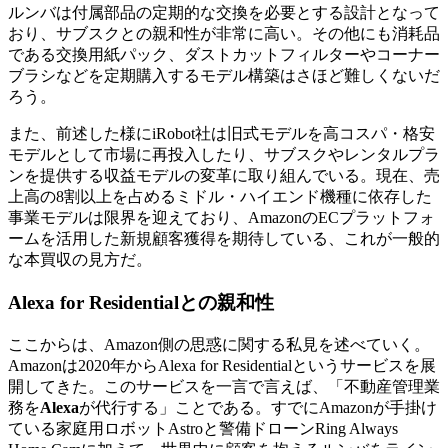
ルンバは付属部品の定期的な交換を必要とする設計となって
おり、サブスクとの親和性が非常に高い。その他にも消耗品
である交換用紙パック、ダストカットフィルターやコーナー
ブラシなどを定期購入するモデル構築はさほど難しくないだ
ろう。
また、前述した様にiRobot社は旧式モデルを高コスパ・格安
モデルとして市場に再投入したり、サブスクやレンタルプラ
ンを提供する収益モデルの変革に取り組んでいる。現在、売
上高の8割以上を占めるミドル・ハイエンド機種に依存した
事業モデルは限界を迎えており、AmazonのECプラットフォ
ームを活用した新規顧客獲得を期待している、これが一般的
な本買収の見方だ。
Alexa for Residentialとの親和性
ここからは、Amazon側の思惑に関する私見を述べていく。
Amazonは2020年からAlexa for Residentialというサービスを展
開してきた。このサービスを一言で言えば、「不動産管理業
務を
Alexa
が代行する」ことである。すでにAmazonが手掛け
ている家庭用ロボットAstroと警備ドローンRing Always