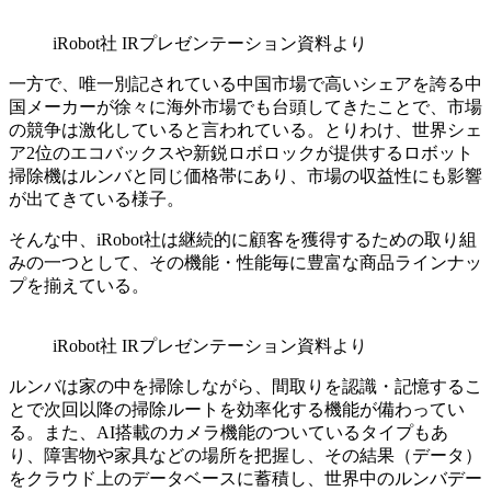
iRobot社 IRプレゼンテーション資料より
一方で、唯一別記されている中国市場で高いシェアを誇る中
国メーカーが徐々に海外市場でも台頭してきたことで、市場
の競争は激化していると言われている。とりわけ、世界シェ
ア2位のエコバックスや新鋭ロボロックが提供するロボット
掃除機はルンバと同じ価格帯にあり、市場の収益性にも影響
が出てきている様子。
そんな中、iRobot社は継続的に顧客を獲得するための取り組
みの一つとして、その機能・性能毎に豊富な商品ラインナッ
プを揃えている。
iRobot社 IRプレゼンテーション資料より
ルンバは家の中を掃除しながら、間取りを認識・記憶するこ
とで次回以降の掃除ルートを効率化する機能が備わってい
る。また、AI搭載のカメラ機能のついているタイプもあ
り、障害物や家具などの場所を把握し、その結果（データ）
をクラウド上のデータベースに蓄積し、世界中のルンバデー