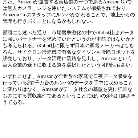
また、Amazonが運営する実店舗の一つであるAmazon Goで
は無人カメラ、レジを用いたシステムが構築されており、
Amazon Goのスタッフにルンバが加わることで、地上からの
管理も行き届くことになるかもしれない。
冒頭にも述べた通り、市場競争激化の中でiRobot社はデータ
に強いパートナーを求めていたというのが本筋ではないかと
も考えられる。iRobot社に限らず日本の家電メーカーはもち
ろん、サイクロン掃除機で有名なダイソンも掃除ロボットを
販売しており、データ活用に活路を見出し、Amazonという
巨大企業の傘下に収まる道を選択したという可能性も高い。
いずれにせよ、Amazonが全世界の家庭で日夜データ収集を
行っている約2千万台のルンバのデータを手中に収めること
に変わりはなく、Amazonがデータ社会の基盤を更に強固な
ものにする買収案件であるということに疑いの余地は無さそ
うである。