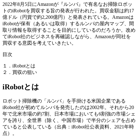
2022年8月5日にAmazonが『ルンバ』で有名なお掃除ロボッ
トのiRobotを買収する旨の発表が行われた。買収金額は約17
億ドル（円貨で約2,200億円）と発表されている。Amazonは
iRobotが保有（あるいは取得）するルンバの屋内マップ、間
取り情報を取得することを目的にしているのだろうか。改め
てiRobot社のビジネスを再確認しながら、Amazonが同社を
買収する意図を考えていきたい。
目次
１．iRobotとは
２．買収の狙い
iRobotとは
ロボット掃除機の「ルンバ」を手掛ける米国企業である
iRobot社が初めてルンバを発売したのは2002年。それから20
年で北米市場の約7割、日本市場においても6割強の市場シェ
アを誇り、全世界（除く、中国市場）で半分のシェアを占め
ていると公表している（出典：iRobot社公表資料、2021年時
点）。