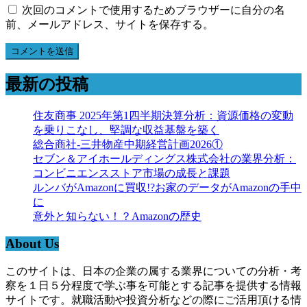
次回のコメントで使用するためブラウザーに自分の名
前、メールアドレス、サイトを保存する。
最新の投稿
住友商事 2025年第1四半期決算分析：資源価格の変動
を乗りこなし、堅調な収益基盤を築く
総合商社-三井物産中期経営計画2026①
セブン＆アイホールディングス株式会社の業界分析：
コンビニエンスストア市場の成長と課題
ルンバがAmazonに買収!?お家のデータがAmazonの手中
に
意外と知らない！？Amazonの歴史
About Us
このサイトは、日本の企業の属する業界についての分析・考
察を１日５分程度で学ぶ事を可能とする記事を提供する情報
サイトです。就職活動や投資分析などの際にご活用頂ける情