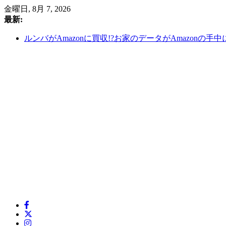
コ
金曜日, 8月 7, 2026
ン
最新:
テ
セブン＆アイホールディングス株式会社の業界分析：コ
ン
ルンバがAmazonに買収!?お家のデータがAmazonの手中
ツ
意外と知らない！？Amazonの歴史
へ
住友商事 2025年第1四半期決算分析：資源価格の変
ス
総合商社-三井物産中期経営計画2026①
キ
ッ
プ