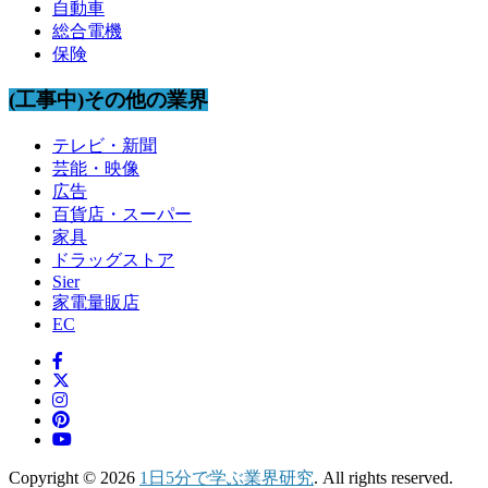
自動車
総合電機
保険
(工事中)その他の業界
テレビ・新聞
芸能・映像
広告
百貨店・スーパー
家具
ドラッグストア
Sier
家電量販店
EC
Copyright © 2026
1日5分で学ぶ業界研究
. All rights reserved.