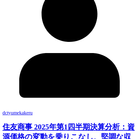
dctyumekakeru
住友商事 2025年第1四半期決算分析：資
源価格の変動を乗りこなし、堅調な収