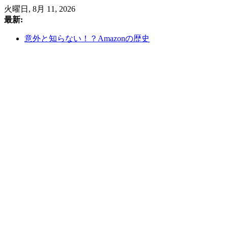
コ
火曜日, 8月 11, 2026
ン
最新:
テ
意外と知らない！？Amazonの歴史
ン
住友商事 2025年第1四半期決算分析：資源価格の変動
ツ
を乗りこなし、堅調な収益基盤を築く
へ
総合商社-三井物産中期経営計画2026①
ス
セブン＆アイホールディングス株式会社の業界分析：
キ
コンビニエンスストア市場の成長と課題
ッ
ルンバがAmazonに買収!?お家のデータがAmazonの手中
プ
に