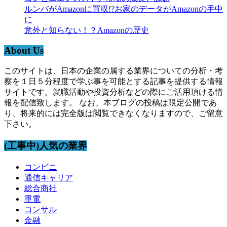
ルンバがAmazonに買収!?お家のデータがAmazonの手中
に
意外と知らない！？Amazonの歴史
About Us
このサイトは、日本の企業の属する業界についての分析・考
察を１日５分程度で学ぶ事を可能とする記事を提供する情報
サイトです。就職活動や投資分析などの際にご活用頂ける情
報を配信致します。 なお、本ブログの投稿は限定公開であ
り、将来的には完全版は閲覧できなくなりますので、ご留意
下さい。
(工事中)人気の業界
コンビニ
通信キャリア
総合商社
重電
コンサル
金融